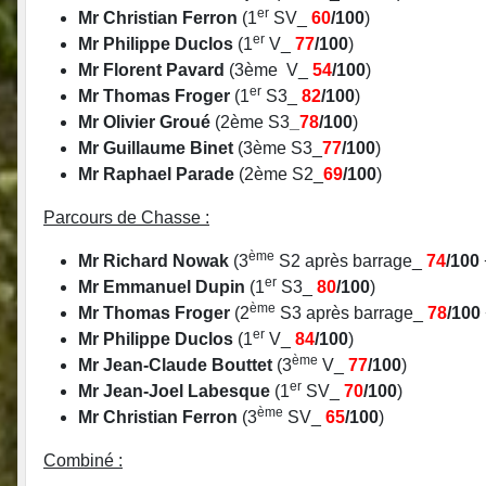
er
Mr Christian Ferron
(1
SV_
60
/100
)
er
Mr Philippe Duclos
(1
V_
77
/100
)
Mr Florent Pavard
(3ème V_
54
/100
)
er
Mr Thomas Froger
(1
S3_
82
/100
)
Mr Olivier Groué
(2ème S3
_
78
/100
)
Mr Guillaume Binet
(3ème S3_
77
/100
)
Mr Raphael Parade
(2ème S2_
69
/100
)
Parcours de Chasse :
ème
Mr Richard Nowak
(3
S2 après barrage_
74
/100
er
Mr Emmanuel Dupin
(1
S3_
80
/100
)
ème
Mr Thomas Froger
(2
S3 après barrage_
78
/100
er
Mr Philippe Duclos
(1
V_
84
/100
)
ème
Mr Jean-Claude Bouttet
(3
V_
77
/100
)
er
Mr Jean-Joel Labesque
(1
SV_
70
/100
)
ème
Mr Christian Ferron
(3
SV_
65
/100
)
Combiné :