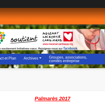
Groupes, associations,
ct et Plan
Archives
comités entreprise
Palmarès 2017