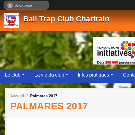
Panneau de gestion des cookies
Se connecter
Ball Trap Club Chartrain
Le club
La vie du club
Infos pratiques
Conta
Accueil
Palmares 2017
PALMARES 2017