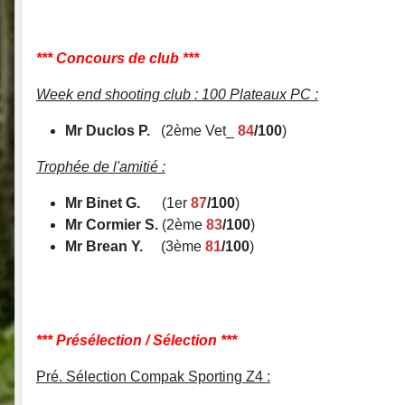
*** Concours de club ***
Week end shooting club : 100 Plateaux PC :
Mr Duclos P.
(2ème Vet_
84
/100
)
Trophée de l'amitié :
Mr Binet G.
(1er
87
/100
)
Mr Cormier S.
(2ème
83
/100
)
Mr Brean Y.
(3ème
81
/100
)
*** Présélection / Sélection ***
Pré. Sélection Compak Sporting Z4 :