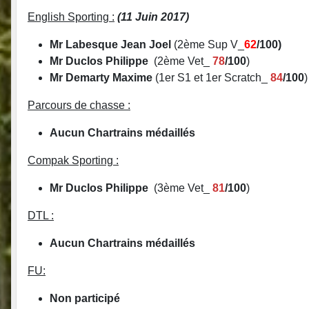
English Sporting :
(11 Juin 2017)
Mr
Labesque Jean Joel
(2ème Sup V_
62
/100)
Mr Duclos Philippe
(2ème Vet_
78
/100
)
Mr Demarty Maxime
(1er S1 et 1er Scratch_
84
/100
)
Parcours de chasse :
Aucun Chartrains médaillés
Compak Sporting :
Mr Duclos Philippe
(3ème Vet_
81
/100
)
DTL :
Aucun Chartrains médaillés
FU:
Non participé