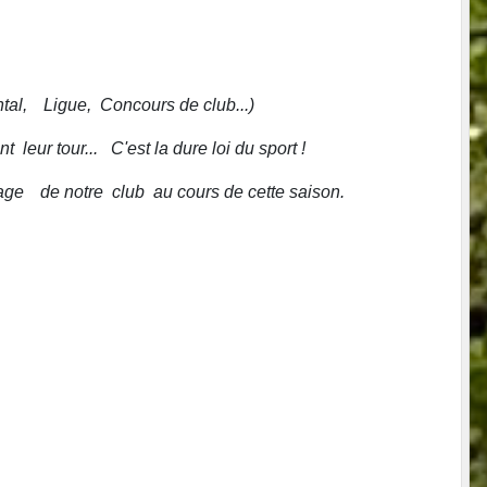
ntal,
V
Ligue,
.
Concours de club...)
ent
.
leur tour... C'est la dure loi du sport !
mage
V
de notre
.
club
.
au cours de cette saison.