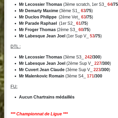
Mr Lecossier Thomas
(3ème scratch, 1er S3_
64
/75
Mr Demarty Maxime
(3ème S1_
63
/75
)
Mr Duclos Philippe
(2ème Vet_
63
/75
)
Mr Parade Raphael
(1er S2_
61
/75
)
Mr Froger Thomas
(2ème S3_
60
/75
)
Mr Labesque Jean Joel
(1er Sup V_
53
/75
)
DTL :
Mr Lecossier Thomas
(3ème S3_
242
/300
)
Mr Labesque Jean Joel
(2ème Sup V_
227
/300
)
Mr Cuvert Jean Claude
(3ème Sup V_
223
/300
)
Mr Malenkovic Romain
(3ème S4_
171
/300
FU:
Aucun Chartrains médaillés
*** Championnat de Ligue ***