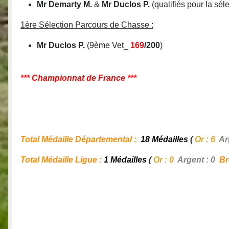
Mr Demarty M.
&
Mr Duclos P.
(qualifiés pour la sé
1ère Sélection Parcours de Chasse :
Mr Duclos P.
(9ème Vet_
169
/200
)
*** Championnat de France ***
Total Médaille Départemental :
18 Médailles
(
Or : 6
Ar
Total Médaille Ligue :
1 Médailles
(
Or : 0
Argent : 0
Br