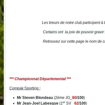
Les tireurs de no
tre club participent
Certains ont la
joie de pouvoir gravi
Retrouvez sur cette page le nom de ch
*** Championnat Départemental ***
Compak Sporting :
Mr Steven Blondeau
(2ème JG_
60
/100
)
er
Mr Jean-Joel Labesque
(1
SV_
62
/100
)