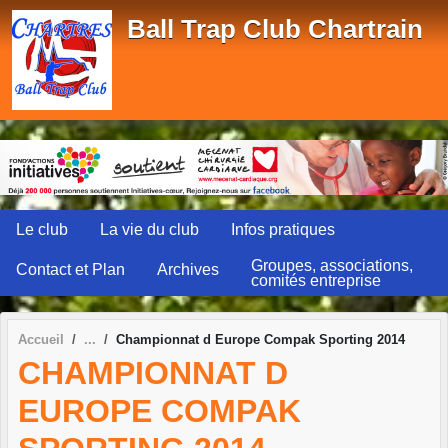
Panneau de gestion des cookies
Ball Trap Club Chartrain
Le club
La vie du club
Infos pratiques
Groupes, associations,
Contact et Plan
Archives
comités entreprise
Accueil
Championnat d Europe Compak Sporting 2014
CHAMPIONNAT D
EUROPE COMPAK