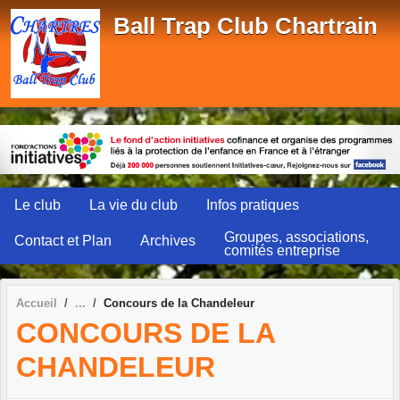
Panneau de gestion des cookies
Ball Trap Club Chartrain
Le club
La vie du club
Infos pratiques
Groupes, associations,
Contact et Plan
Archives
comités entreprise
Accueil
Concours de la Chandeleur
CONCOURS DE LA
CHANDELEUR