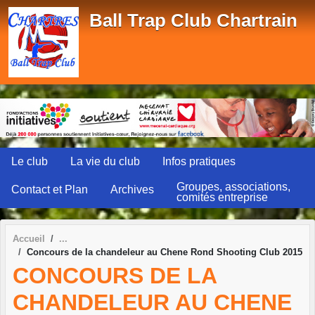
Panneau de gestion des cookies
Ball Trap Club Chartrain
Le club
La vie du club
Infos pratiques
Groupes, associations,
Contact et Plan
Archives
comités entreprise
Accueil
Concours de la chandeleur au Chene Rond Shooting Club 2015
CONCOURS DE LA
CHANDELEUR AU CHENE