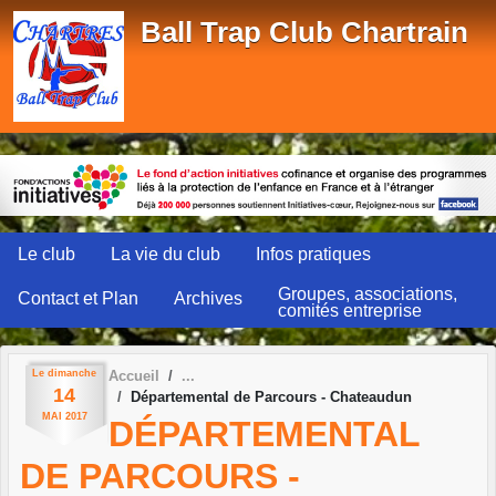
Panneau de gestion des cookies
Ball Trap Club Chartrain
Le club
La vie du club
Infos pratiques
Groupes, associations,
Contact et Plan
Archives
comités entreprise
Le
dimanche
Accueil
14
Départemental de Parcours - Chateaudun
MAI
2017
DÉPARTEMENTAL
DE PARCOURS -