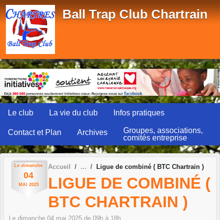
Panneau de gestion des cookies
Ball Trap Club Chartrain
Le club
La vie du club
Infos pratiques
Groupes, associations,
Contact et Plan
Archives
comités entreprise
Le
dimanche
Accueil
Ligue de combiné ( BTC Chartrain )
04
LIGUE DE COMBINÉ (
MAI
2025
BTC CHARTRAIN )
Le
dimanche
04
mai
2025
de 09h à 18h