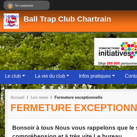
Panneau de gestion des cookies
Se connecter
Ball Trap Club Chartrain
Le club
La vie du club
Infos pratiques
Conta
Accueil
Les news
Fermeture exceptionnelle
FERMETURE EXCEPTION
Bonsoir à tous Nous vous rappelons que le 
compréhension et à très vite Le bureau