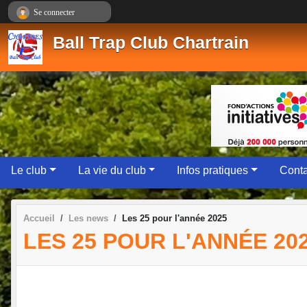
Panneau de gestion des cookies
Se connecter
Ball Trap Club Chartrain
Le club
La vie du club
Infos pratiques
Conta
Accueil
Les news
Les 25 pour l'année 2025
LES 25 POUR L'ANNÉE 20