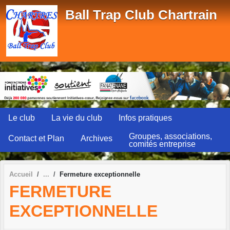
Panneau de gestion des cookies
Ball Trap Club Chartrain
Le club
La vie du club
Infos pratiques
Groupes, associations,
Contact et Plan
Archives
comités entreprise
Accueil
Fermeture exceptionnelle
FERMETURE
EXCEPTIONNELLE